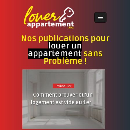
Nos publications pour
louer un
appartement
sans
Problème !
Immobilier
Comment prouver qu’un
logement est vide au 1er ..